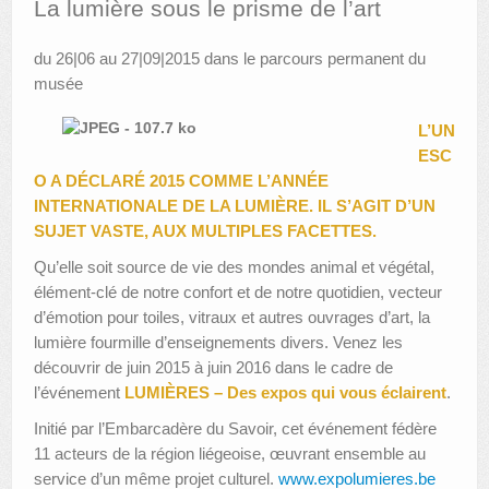
La lumière sous le prisme de l’art
AUTRES LIEUX
du 26|06 au 27|09|2015 dans le parcours permanent du
musée
ANIMATIONS DES MUSÉES
PUBLICATIONS
L’UN
ESC
LES APPELS À PROJETS
O A DÉCLARÉ 2015 COMME L’ANNÉE
INTERNATIONALE DE LA LUMIÈRE. IL S’AGIT D’UN
LE PORTAIL DES COLLECTIONS
SUJET VASTE, AUX MULTIPLES FACETTES.
Qu’elle soit source de vie des mondes animal et végétal,
élément-clé de notre confort et de notre quotidien, vecteur
d’émotion pour toiles, vitraux et autres ouvrages d’art, la
lumière fourmille d’enseignements divers. Venez les
découvrir de juin 2015 à juin 2016 dans le cadre de
l’événement
LUMIÈRES – Des expos qui vous éclairent
.
Initié par l’Embarcadère du Savoir, cet événement fédère
11 acteurs de la région liégeoise, œuvrant ensemble au
service d’un même projet culturel.
www.expolumieres.be