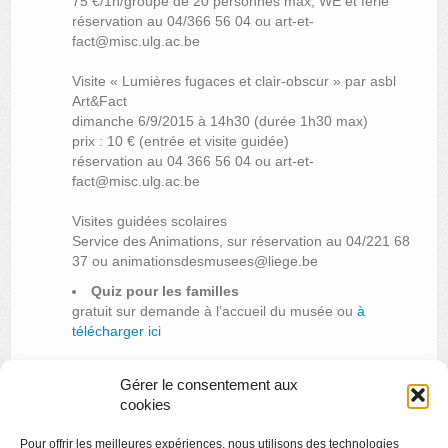
75 €/1h/groupe de 20 personnes max, WE et férié
réservation au 04/366 56 04 ou art-et-
fact@misc.ulg.ac.be
Visite « Lumières fugaces et clair-obscur » par asbl
Art&Fact
dimanche 6/9/2015 à 14h30 (durée 1h30 max)
prix : 10 € (entrée et visite guidée)
réservation au 04 366 56 04 ou art-et-
fact@misc.ulg.ac.be
Visites guidées scolaires
Service des Animations, sur réservation au 04/221 68
37 ou animationsdesmusees@liege.be
Quiz pour les familles
gratuit sur demande à l’accueil du musée ou
à
télécharger ici
Gérer le consentement aux
cookies
«
Stages d’Art contemporain
Pour offrir les meilleures expériences, nous utilisons des technologies