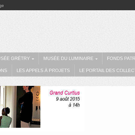
ège
SÉE GRÉTRY
MUSÉE DU LUMINAIRE
FONDS PAT
ONS
LES APPELS À PROJETS
LE PORTAIL DES COLLEC