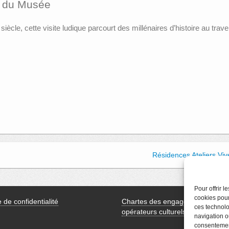
te du Musée
e
siècle, cette visite ludique parcourt des millénaires d’histoire au trav
Résidences Ateliers Viv
Pour offrir 
cookies pour
e de confidentialité
Chartes des engagements des
ces technolo
opérateurs culturels
navigation ou
consentement