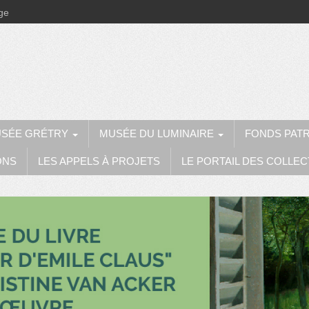
ège
SÉE GRÉTRY
MUSÉE DU LUMINAIRE
FONDS PAT
ONS
LES APPELS À PROJETS
LE PORTAIL DES COLLEC