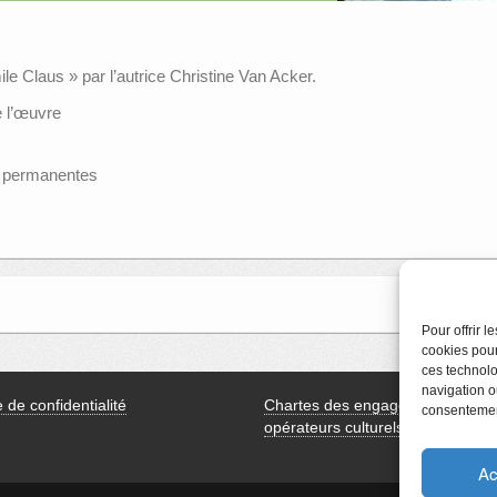
ile Claus » par l’autrice Christine Van Acker.
e l’œuvre
ns permanentes
Pour offrir 
cookies pour
ces technolo
navigation ou
e de confidentialité
Chartes des engagements des
consentement
opérateurs culturels
Ac