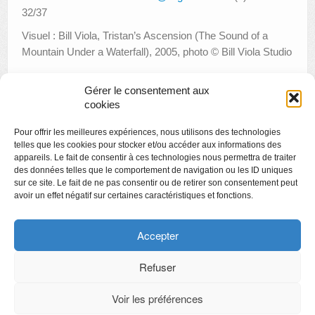
32/37
Visuel : Bill Viola, Tristan’s Ascension (The Sound of a
Mountain Under a Waterfall), 2005, photo © Bill Viola Studio
Gérer le consentement aux
cookies
«
« Le vieux jardinier » lecture
Pour offrir les meilleures expériences, nous utilisons des technologies
Créamusée spécial Saint-Nicolas
»
telles que les cookies pour stocker et/ou accéder aux informations des
appareils. Le fait de consentir à ces technologies nous permettra de traiter
des données telles que le comportement de navigation ou les ID uniques
sur ce site. Le fait de ne pas consentir ou de retirer son consentement peut
avoir un effet négatif sur certaines caractéristiques et fonctions.
Copyright
Politique de confidentialité
Accepter
Chartes des engagements des opérateurs culturels
Refuser
Voir les préférences