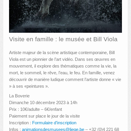
AUTRES LIEUX
ANIMATIONS DES MUSÉES
PUBLICATIONS
Visite en famille : le musée et Bill Viola
LES APPELS À PROJETS
Artiste majeur de la scène artistique contemporaine, Bill
LE PORTAIL DES COLLECTIONS
Viola est un pionnier de l’art vidéo. Dans ses œuvres en
mouvement, il explore des thématiques comme la vie, la
mort, le sommeil, le rêve, l’eau, le feu. En famille, venez
découvrir de manière ludique comment l’artiste donne « vie
» à ses «peintures ».
La Boverie
Dimanche 10 décembre 2023 à 14h
Prix : 10€/adulte – 6€/enfant
Paiement sur place le jour de la visite
Inscription :
Formulaire d’inscription
Infos :
animationsdesmusees@liege.be
– +32 (0)4 221 68