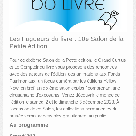
AUTRES LIEUX
ANIMATIONS DES MUSÉES
PUBLICATIONS
Les Fugueurs du livre : 10e Salon de la
Petite édition
LES APPELS À PROJETS
LE PORTAIL DES COLLECTIONS
Pour ce dixième Salon de la Petite édition, le Grand Curtius
et Le Comptoir du livre vous proposent des rencontres
avec des acteurs de l’édition, des animations aux Fonds
Patrimoniaux, un focus caméra par les éditions Yellow
Now, en bref, un dixième salon explosif comprenant une
cinquantaine d’exposants. Venez découvrir le monde de
l’édition le samedi 2 et le dimanche 3 décembre 2023. À
l’occasion de ce Salon, les collections permanentes du
musée seront accessibles gratuitement au public.
Au programme