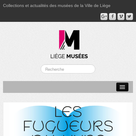
Collections et actualités des musées de la Ville de Liège
LA BOVERIE
GRAND CURTIUS
MUSÉE GRÉTRY
MUSÉE DU LUMINAIRE
FONDS PATRIMONIAUX