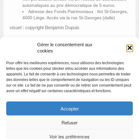
automatiques au prix démocratique de 5 euros.
Adresse des Fonds Patrimoniaux : Ilot St-Georges,
4000 Liège. Accès via la rue St-Georges (dalle)
visuel : copyright Benjamin Dupuis
Gérer le consentement aux
cookies
«
Le Grand Curtius raconté par les étudiants de l’ULIEGE
Pour offrir les meilleures expériences, nous utilisons des technologies
Visite thématique : L’art et les armes blanches
»
telles que les cookies pour stocker et/ou accéder aux informations des
appareils. Le fait de consentir à ces technologies nous permettra de traiter
des données telles que le comportement de navigation ou les ID uniques
sur ce site. Le fait de ne pas consentir ou de retirer son consentement peut
avoir un effet négatif sur certaines caractéristiques et fonctions.
Copyright
Politique de confidentialité
Accepter
Chartes des engagements des opérateurs culturels
Refuser
Voir les préférences