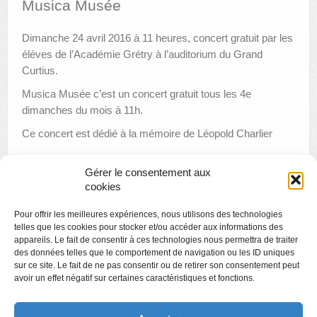
Musica Musée
AUTRES LIEUX
Dimanche 24 avril 2016 à 11 heures, concert gratuit par les
élèves de l’Académie Grétry à l’auditorium du Grand
ANIMATIONS DES MUSÉES
Curtius.
PUBLICATIONS
Musica Musée c’est un concert gratuit tous les 4e
dimanches du mois à 11h.
LES APPELS À PROJETS
Ce concert est dédié à la mémoire de Léopold Charlier
LE PORTAIL DES COLLECTIONS
Gérer le consentement aux
cookies
«
Visite thématique : Une histoire de l’éclairage
Pour offrir les meilleures expériences, nous utilisons des technologies
Les étudiants de l’Ulg racontent le Grand Curtius
»
telles que les cookies pour stocker et/ou accéder aux informations des
appareils. Le fait de consentir à ces technologies nous permettra de traiter
des données telles que le comportement de navigation ou les ID uniques
sur ce site. Le fait de ne pas consentir ou de retirer son consentement peut
avoir un effet négatif sur certaines caractéristiques et fonctions.
Copyright
Politique de confidentialité