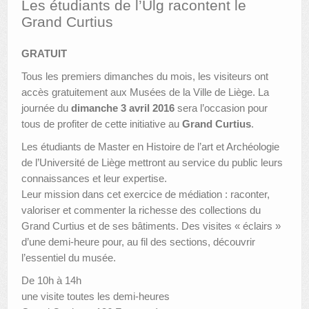
Les étudiants de l’Ulg racontent le
Grand Curtius
AUTRES LIEUX
GRATUIT
ANIMATIONS DES MUSÉES
Tous les premiers dimanches du mois, les visiteurs ont
PUBLICATIONS
accès gratuitement aux Musées de la Ville de Liège. La
journée du
dimanche 3 avril 2016
sera l’occasion pour
LES APPELS À PROJETS
tous de profiter de cette initiative au
Grand Curtius
.
LE PORTAIL DES COLLECTIONS
Les étudiants de Master en Histoire de l’art et Archéologie
de l’Université de Liège mettront au service du public leurs
connaissances et leur expertise.
Leur mission dans cet exercice de médiation : raconter,
valoriser et commenter la richesse des collections du
Grand Curtius et de ses bâtiments. Des visites « éclairs »
d’une demi-heure pour, au fil des sections, découvrir
l’essentiel du musée.
De 10h à 14h
une visite toutes les demi-heures