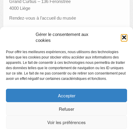
Grand Curtius – 136 Feronstrée
4000 Liège
Rendez-vous à l’accueil du musée
Gérer le consentement aux
cookies
«
Musica Musée
Pour offrir les meilleures expériences, nous utilisons des technologies
Visite nocturne dans le cadre du Festival du film policier
»
telles que les cookies pour stocker et/ou accéder aux informations des
appareils. Le fait de consentir à ces technologies nous permettra de traiter
des données telles que le comportement de navigation ou les ID uniques
sur ce site. Le fait de ne pas consentir ou de retirer son consentement peut
avoir un effet négatif sur certaines caractéristiques et fonctions.
Copyright
Politique de confidentialité
Accepter
Chartes des engagements des opérateurs culturels
Refuser
Voir les préférences
CyberChimps ©2026