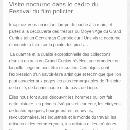
Visite nocturne dans le cadre du
Festival du film policier
AUTRES LIEUX
ANIMATIONS DES MUSÉES
Imaginez-vous un instant lampe de poche à la main, et
partez à la découverte des trésors du Moyen Age du Grand
PUBLICATIONS
Curtius tel un Gentleman Cambrioleur ! Une visite nocturne
étonnante à faire sur la pointe des pieds…
LES APPELS À PROJETS
La quantité et la qualité exceptionnelle des collections
LE PORTAIL DES COLLECTIONS
réunies au sein du Grand Curtius révèlent une grandeur de
laquelle Liège ne peut être dissociée. Ces objets sont
l’expression d’un savoir-faire artistique et technique que l’on
peut associer aux pages les plus remarquables de l’histoire
de la cité, de la principauté et du pays de Liège.
Elles nous font aussi découvrir les hommes qui ont fait
cette histoire, les princes-évêques et leur cour, les citoyens
de toutes époques, bourgmestres, échevins,
révolutionnaires, les industriels et le monde du travail, les
artisans et les commerçants, les artistes et les créateurs.