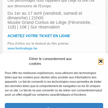
Ces personnages nous rappellent que Liège fût une cité
aux dimensions de l’Europe.
Du 1er au 17 avril (vendredi, samedi et
dimanche) | 21h00
Musée Grand Curtius de Liège (Féronstrée,
118) | 10€ | Sur réservation
ACHETEZ VOTRE TICKET EN LIGNE
Plus d’infos sur le festival du film policier :
www.festivaliege.be
Gérer le consentement aux
cookies
«
Les étudiants de l’Ulg racontent le Grand Curtius
Pour offrir les meilleures expériences, nous utilisons des technologies
Votez pour la Boverie !
»
telles que les cookies pour stocker et/ou accéder aux informations des
appareils. Le fait de consentir à ces technologies nous permettra de traiter
des données telles que le comportement de navigation ou les ID uniques
sur ce site. Le fait de ne pas consentir ou de retirer son consentement peut
avoir un effet négatif sur certaines caractéristiques et fonctions.
Copyright
Politique de confidentialité