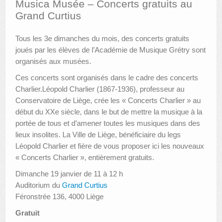
Musica Musée – Concerts gratuits au
Grand Curtius
AUTRES LIEUX
Tous les 3e dimanches du mois, des concerts gratuits
ANIMATIONS DES MUSÉES
joués par les élèves de l’Académie de Musique Grétry sont
PUBLICATIONS
organisés aux musées.
Ces concerts sont organisés dans le cadre des concerts
LES APPELS À PROJETS
Charlier.Léopold Charlier (1867-1936), professeur au
LE PORTAIL DES COLLECTIONS
Conservatoire de Liège, crée les « Concerts Charlier » au
début du XXe siècle, dans le but de mettre la musique à la
portée de tous et d’amener toutes les musiques dans des
lieux insolites. La Ville de Liège, bénéficiaire du legs
Léopold Charlier et fière de vous proposer ici les nouveaux
« Concerts Charlier », entièrement gratuits.
Dimanche 19 janvier de 11 à 12 h
Auditorium du
Grand Curtius
Féronstrée 136, 4000 Liège
Gratuit