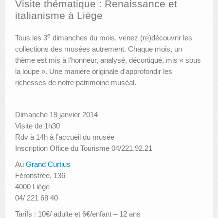
Visite thématique : Renaissance et
italianisme à Liège
AUTRES LIEUX
e
Tous les 3
dimanches du mois, venez (re)découvrir les
ANIMATIONS DES MUSÉES
collections des musées autrement. Chaque mois, un
PUBLICATIONS
thème est mis à l’honneur, analysé, décortiqué, mis « sous
la loupe ». Une manière originale d’approfondir les
LES APPELS À PROJETS
richesses de notre patrimoine muséal.
LE PORTAIL DES COLLECTIONS
Dimanche 19 janvier 2014
Visite de 1h30
Rdv à 14h à l’accueil du musée
Inscription Office du Tourisme 04/221.92.21
Au
Grand Curtius
Féronstrée, 136
4000 Liège
04/ 221 68 40
Tarifs : 10€/ adulte et 6€/enfant – 12 ans