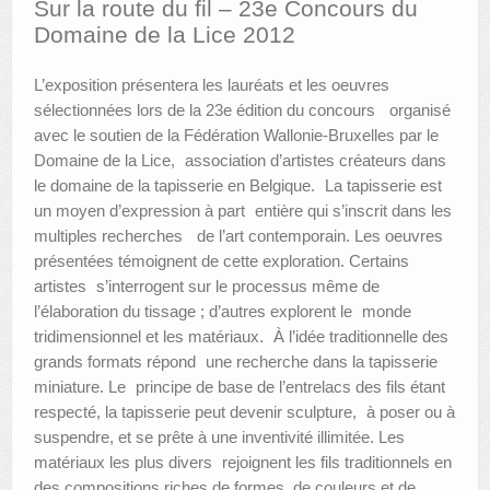
Sur la route du fil – 23e Concours du
Domaine de la Lice 2012
AUTRES LIEUX
L’exposition présentera les lauréats et les oeuvres
ANIMATIONS DES MUSÉES
sélectionnées lors de la 23e édition du concours organisé
PUBLICATIONS
avec le soutien de la Fédération Wallonie-Bruxelles par le
Domaine de la Lice, association d’artistes créateurs dans
LES APPELS À PROJETS
le domaine de la tapisserie en Belgique. La tapisserie est
un moyen d’expression à part entière qui s’inscrit dans les
LE PORTAIL DES COLLECTIONS
multiples recherches de l’art contemporain. Les oeuvres
présentées témoignent de cette exploration. Certains
artistes s’interrogent sur le processus même de
l’élaboration du tissage ; d’autres explorent le monde
tridimensionnel et les matériaux. À l’idée traditionnelle des
grands formats répond une recherche dans la tapisserie
miniature. Le principe de base de l’entrelacs des fils étant
respecté, la tapisserie peut devenir sculpture, à poser ou à
suspendre, et se prête à une inventivité illimitée. Les
matériaux les plus divers rejoignent les fils traditionnels en
des compositions riches de formes, de couleurs et de