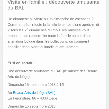
Visite en famille : découverte amusante
du BAL
AUTRES LIEUX
Un dimanche pluvieux ou un dimanche de vacances ?
ANIMATIONS DES MUSÉES
Comment réunir toute la famille le temps d’une après-midi
PUBLICATIONS
e
? Tous les 2
dimanches du mois, les musées vous
proposent de rassembler toute la famille autour d’une
LES APPELS À PROJETS
animation ludique dans les collections, ou comment
concilier découverte culturelle et amusement.
LE PORTAIL DES COLLECTIONS
Et si on sortait !
Une découverte amusante du BAL (le musée des Beaux-
Arts de Liège)
Dimanche 15 septembre 2013 à 14h
Au
Beaux-Arts de Liège (BAL)
En Féronstrée, 86 – 4000 Liège
Dimanche 15 septembre 2013