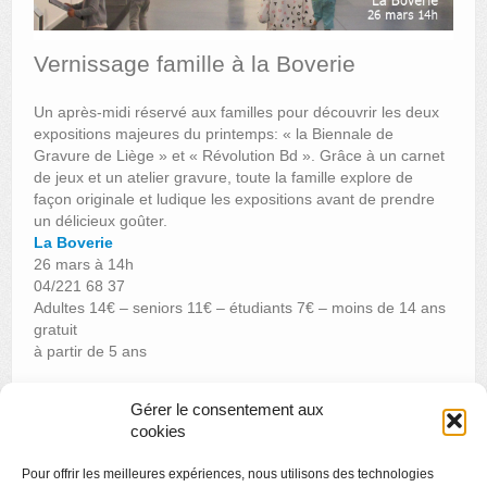
AUTRES LIEUX
Vernissage famille à la Boverie
ANIMATIONS DES MUSÉES
Un après-midi réservé aux familles pour découvrir les deux
PUBLICATIONS
expositions majeures du printemps: « la Biennale de
Gravure de Liège » et « Révolution Bd ». Grâce à un carnet
LES APPELS À PROJETS
de jeux et un atelier gravure, toute la famille explore de
façon originale et ludique les expositions avant de prendre
LE PORTAIL DES COLLECTIONS
un délicieux goûter.
La Boverie
26 mars à 14h
04/221 68 37
Adultes 14€ – seniors 11€ – étudiants 7€ – moins de 14 ans
gratuit
à partir de 5 ans
Gérer le consentement aux
«
Sous la loupe : une journée en Normandie avec Claude
cookies
Monet
Pour offrir les meilleures expériences, nous utilisons des technologies
Visite thématique : L’art et le multiple
»