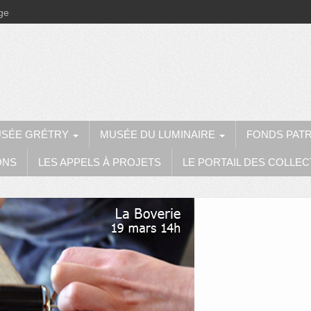
ège
SÉE GRÉTRY
MUSÉE DU LUMINAIRE
FONDS PAT
ONS
LES APPELS À PROJETS
LE PORTAIL DES COLLEC