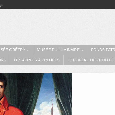
ège
SÉE GRÉTRY
MUSÉE DU LUMINAIRE
FONDS PAT
ONS
LES APPELS À PROJETS
LE PORTAIL DES COLLEC