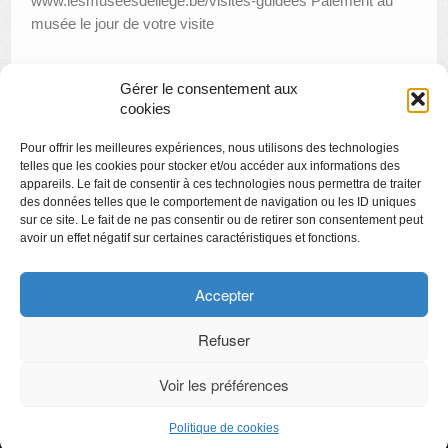
www.lesmuseesdeliege.be/visites-guidees Paiement au
musée le jour de votre visite
Gérer le consentement aux
«
Créamusée : boîte d’allumettes surprise
cookies
Visite thématique : l’Art et une histoire de goût, du 19e siècle
Pour offrir les meilleures expériences, nous utilisons des technologies
à nos jours.
»
telles que les cookies pour stocker et/ou accéder aux informations des
appareils. Le fait de consentir à ces technologies nous permettra de traiter
des données telles que le comportement de navigation ou les ID uniques
sur ce site. Le fait de ne pas consentir ou de retirer son consentement peut
avoir un effet négatif sur certaines caractéristiques et fonctions.
Copyright
Politique de confidentialité
Accepter
Chartes des engagements des opérateurs culturels
Refuser
Voir les préférences
CyberChimps ©2026
Politique de cookies