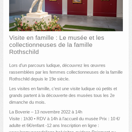
AUTRES LIEUX
ANIMATIONS DES MUSÉES
PUBLICATIONS
Visite en famille : Le musée et les
collectionneuses de la famille
LES APPELS À PROJETS
Rothschild
LE PORTAIL DES COLLECTIONS
Lors d’un parcours ludique, découvrez les œuvres
rassemblées par les femmes collectionneuses de la famille
Rothschild depuis le 19e siècle.
Les visites en famille, c’est une visite ludique où petits et
grands partent à la découverte des musées tous les 2e
dimanche du mois.
La Boverie – 13 novembre 2022 à 14h
Visite : 1h30 • RDV à 14h à l’accueil du musée Prix : 10 €/
adulte et 6€/enfant -12 ans Inscription en ligne :