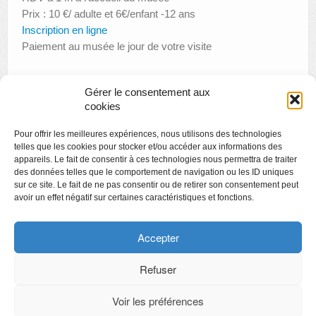
Prix : 10 €/ adulte et 6€/enfant -12 ans
Inscription en ligne
Paiement au musée le jour de votre visite
Gérer le consentement aux
«
Visite thématique : l’art et la femme dans les beaux-arts
cookies
Conférence : Des hiéroglyphes aux néo-hiéroglyphes de la
Pour offrir les meilleures expériences, nous utilisons des technologies
Renaissance
»
telles que les cookies pour stocker et/ou accéder aux informations des
appareils. Le fait de consentir à ces technologies nous permettra de traiter
des données telles que le comportement de navigation ou les ID uniques
sur ce site. Le fait de ne pas consentir ou de retirer son consentement peut
avoir un effet négatif sur certaines caractéristiques et fonctions.
Copyright
Politique de confidentialité
Accepter
Chartes des engagements des opérateurs culturels
Refuser
Voir les préférences