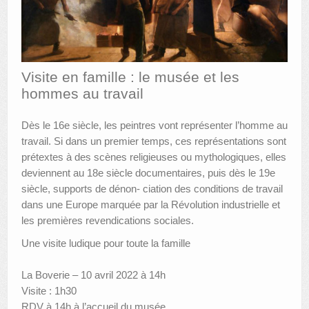
AUTRES LIEUX
ANIMATIONS DES MUSÉES
Visite en famille : le musée et les
PUBLICATIONS
hommes au travail
LES APPELS À PROJETS
Dès le 16e siècle, les peintres vont représenter l’homme au
LE PORTAIL DES COLLECTIONS
travail. Si dans un premier temps, ces représentations sont
prétextes à des scènes religieuses ou mythologiques, elles
deviennent au 18e siècle documentaires, puis dès le 19e
siècle, supports de dénon- ciation des conditions de travail
dans une Europe marquée par la Révolution industrielle et
les premières revendications sociales.
Une visite ludique pour toute la famille
La Boverie – 10 avril 2022 à 14h
Visite : 1h30
RDV à 14h à l’accueil du musée