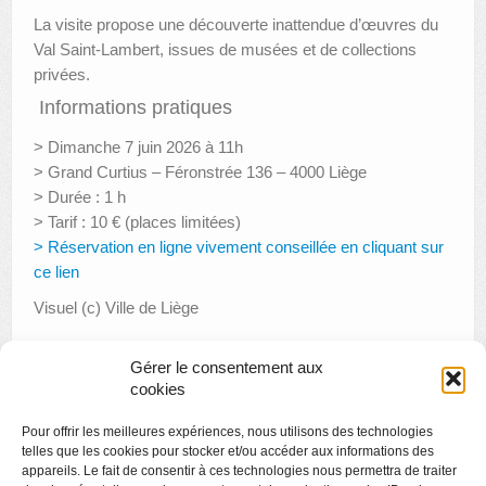
La visite propose une découverte inattendue d’œuvres du
Val Saint-Lambert, issues de musées et de collections
privées.
Informations pratiques
> Dimanche 7 juin 2026 à 11h
> Grand Curtius – Féronstrée 136 – 4000 Liège
> Durée : 1 h
> Tarif : 10 € (places limitées)
> Réservation en ligne vivement conseillée en cliquant sur
ce lien
Visuel (c) Ville de Liège
Gérer le consentement aux
cookies
«
Visite « Femme et Art nouveau »
Pour offrir les meilleures expériences, nous utilisons des technologies
Créamusée : Fleurs de musée
»
telles que les cookies pour stocker et/ou accéder aux informations des
appareils. Le fait de consentir à ces technologies nous permettra de traiter