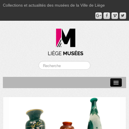
Collections et actualités des musées de la Ville de Liège
LA BOVERIE
GRAND CURTIUS
MUSÉE GRÉTRY
MUSÉE DU LUMINAIRE
FONDS PATRIMONIAUX