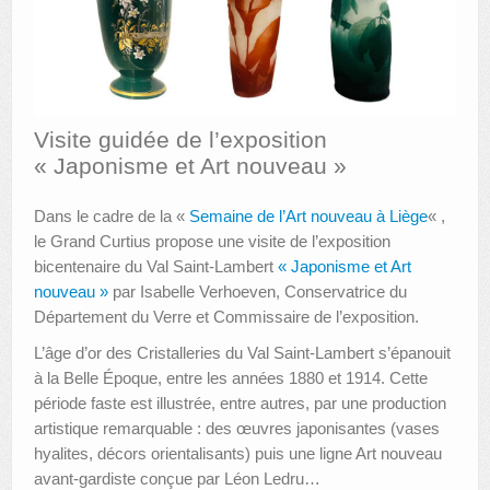
AUTRES LIEUX
ANIMATIONS DES MUSÉES
PUBLICATIONS
Visite guidée de l’exposition
« Japonisme et Art nouveau »
LES APPELS À PROJETS
LE PORTAIL DES COLLECTIONS
Dans le cadre de la «
Semaine de l’Art nouveau à Liège
« ,
le Grand Curtius propose une visite de l’exposition
bicentenaire du Val Saint-Lambert
« Japonisme et Art
nouveau »
par Isabelle Verhoeven, Conservatrice du
Département du Verre et Commissaire de l’exposition.
L’âge d’or des Cristalleries du Val Saint-Lambert s’épanouit
à la Belle Époque, entre les années 1880 et 1914. Cette
période faste est illustrée, entre autres, par une production
artistique remarquable : des œuvres japonisantes (vases
hyalites, décors orientalisants) puis une ligne Art nouveau
avant-gardiste conçue par Léon Ledru…