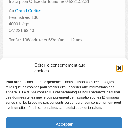
Inscription Office du Tourisme 04/221.92.21
Au
Grand Curtius
Féronstrée, 136
4000 Liège
04/ 221 68 40
Tarifs : 10€/ adulte et 6€/enfant – 12 ans
Gérer le consentement aux
cookies
«
Apéro littéraire : Terre d’Afrique
Pour offrir les meilleures expériences, nous utilisons des technologies
Créamusée
»
telles que les cookies pour stocker et/ou accéder aux informations des
appareils. Le fait de consentir à ces technologies nous permettra de traiter
des données telles que le comportement de navigation ou les ID uniques
sur ce site. Le fait de ne pas consentir ou de retirer son consentement peut
avoir un effet négatif sur certaines caractéristiques et fonctions.
Copyright
Politique de confidentialité
Accepter
Chartes des engagements des opérateurs culturels