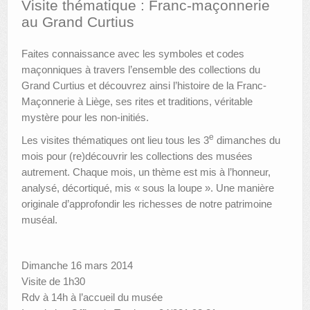
Visite thématique : Franc-maçonnerie
au Grand Curtius
AUTRES LIEUX
Faites connaissance avec les symboles et codes
ANIMATIONS DES MUSÉES
maçonniques à travers l’ensemble des collections du
PUBLICATIONS
Grand Curtius et découvrez ainsi l’histoire de la Franc-
Maçonnerie à Liège, ses rites et traditions, véritable
LES APPELS À PROJETS
mystère pour les non-initiés.
LE PORTAIL DES COLLECTIONS
e
Les visites thématiques ont lieu tous les 3
dimanches du
mois pour (re)découvrir les collections des musées
autrement. Chaque mois, un thème est mis à l’honneur,
analysé, décortiqué, mis « sous la loupe ». Une manière
originale d’approfondir les richesses de notre patrimoine
muséal.
Dimanche 16 mars 2014
Visite de 1h30
Rdv à 14h à l’accueil du musée