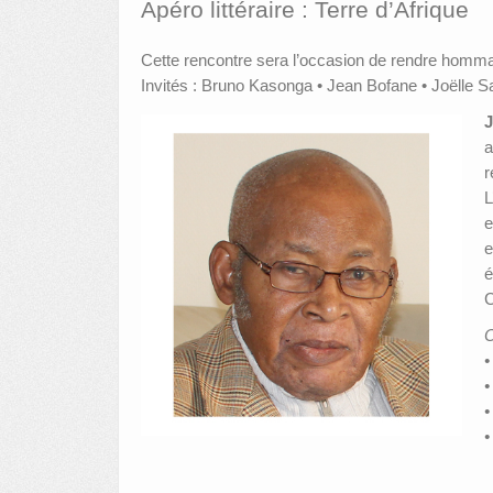
Apéro littéraire : Terre d’Afrique
Cette rencontre sera l’occasion de rendre hom
Invités : Bruno Kasonga • Jean Bofane • Joëll
a
r
L
e
e
é
C
•
•
•