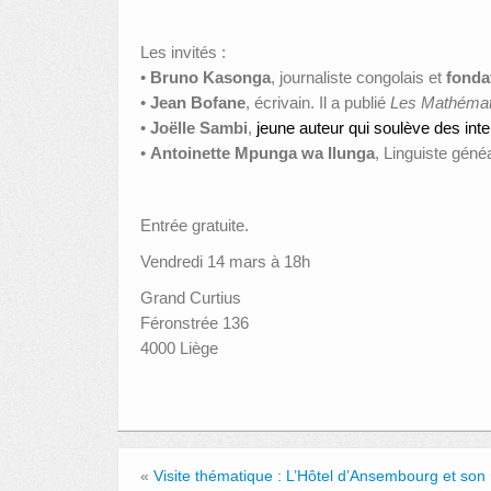
Les invités :
•
Bruno Kasonga
, journaliste congolais et
fonda
•
Jean Bofane
, écrivain. Il a publié
Les Mathémat
•
Joëlle Sambi
,
jeune auteur
qui soulève des inte
•
Antoinette Mpunga wa Ilunga
, Linguiste gén
Entrée gratuite.
Vendredi 14 mars à 18h
Grand Curtius
Féronstrée 136
4000 Liège
«
Visite thématique : L’Hôtel d’Ansembourg et son 