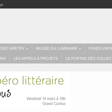
ège
SÉE GRÉTRY
MUSÉE DU LUMINAIRE
FONDS PAT
ONS
LES APPELS À PROJETS
LE PORTAIL DES COLLEC