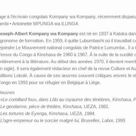
mage à l’écrivain congolais Kompany wa Kompany, récemment disparu
e Sambi • Antoinette MPUNGA wa ILUNGA
Joseph-Albert Kompany wa Kompany
est né en 1937 à Katoka dans 
gronome de formation. En 1959, il quitte Lubumbashi où il travailla
ejoindre Le Mouvement national congolais de Patrice Lumumba . Il a 
’essor du Congo à Kinshasa de 1960 à 1967. À la suite de la surdité qu
ntièrement à la littérature. Au début des années 1970, il devient mem
n sigle). Il sera également rédacteur en chef de la revue Culture et A
ditions Lokolé. À cause de ses œuvres souvent critiques envers le rég
ongo en 1993 pour se réfugier en Belgique à Liège.
Oeuvres
 «Le corbillard fou», dans Lôlo au royaume des ténèbres, Kinshasa, Pa
Le gendarme, pièce de théâtre, Kinshasa, UEZA, 1981.
Les tortures de Eyenga, Kinshasa, UEZA, 1984,
•
L’ogre-empereur ou le sorcier malgré lui, Bruxelles, Labor, 1995