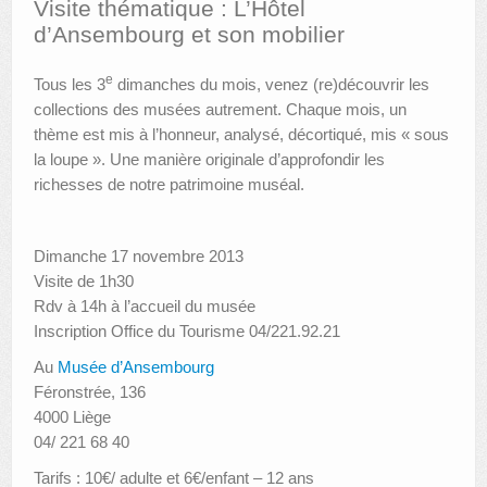
Visite thématique : L’Hôtel
d’Ansembourg et son mobilier
AUTRES LIEUX
e
Tous les 3
dimanches du mois, venez (re)découvrir les
ANIMATIONS DES MUSÉES
collections des musées autrement. Chaque mois, un
PUBLICATIONS
thème est mis à l’honneur, analysé, décortiqué, mis « sous
la loupe ». Une manière originale d’approfondir les
LES APPELS À PROJETS
richesses de notre patrimoine muséal.
LE PORTAIL DES COLLECTIONS
Dimanche 17 novembre 2013
Visite de 1h30
Rdv à 14h à l’accueil du musée
Inscription Office du Tourisme 04/221.92.21
Au
Musée d’Ansembourg
Féronstrée, 136
4000 Liège
04/ 221 68 40
Tarifs : 10€/ adulte et 6€/enfant – 12 ans