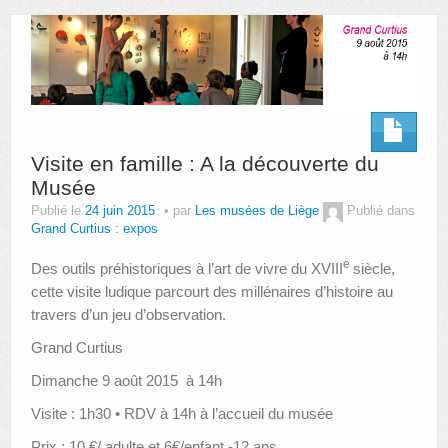
AUTRES LIEUX
ANIMATIONS DES MUSÉES
PUBLICATIONS
LES APPELS À PROJETS
Visite en famille : A la découverte du
Musée
LE PORTAIL DES COLLECTIONS
Publié le
24 juin 2015
par
Les musées de Liège
Publié dans
Grand Curtius : expos
e
Des outils préhistoriques à l’art de vivre du XVIII
siècle,
cette visite ludique parcourt des millénaires d’histoire au
travers d’un jeu d’observation.
Grand Curtius
Dimanche 9 août 2015 à 14h
Visite : 1h30 • RDV à 14h à l’accueil du musée
Prix : 10 €/ adulte et 6€/enfant -12 ans