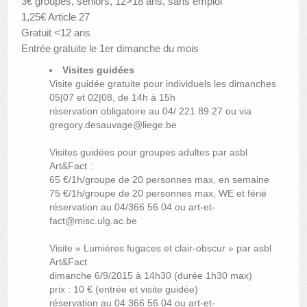
3€ groupes, seniors, 12>18 ans, sans emploi
1,25€ Article 27
Gratuit <12 ans
Entrée gratuite le 1
er
dimanche du mois
Visites guidées
Visite guidée gratuite pour individuels les dimanches
05|07 et 02|08, de 14h à 15h
réservation obligatoire au 04/ 221 89 27 ou via
gregory.desauvage@liege.be
Visites guidées pour groupes adultes par asbl
Art&Fact :
65 €/1h/groupe de 20 personnes max, en semaine
75 €/1h/groupe de 20 personnes max, WE et férié
réservation au 04/366 56 04 ou art-et-
fact@misc.ulg.ac.be
Visite « Lumières fugaces et clair-obscur » par asbl
Art&Fact
dimanche 6/9/2015 à 14h30 (durée 1h30 max)
prix : 10 € (entrée et visite guidée)
réservation au 04 366 56 04 ou art-et-