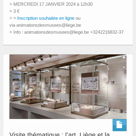
> MERCREDI 17 JANVIER 2024 à 12h30
> 3 €
> >
Inscription souhaitée en ligne
ou
via animationsdesmusees@liege.be
> Info : animationsdesmusees@liege.be +3242216832-37
Visite thématique : l’art, Liège et la