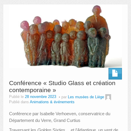
AUTRES LIEUX
ANIMATIONS DES MUSÉES
PUBLICATIONS
LES APPELS À PROJETS
LE PORTAIL DES COLLECTIONS
Conférence « Studio Glass et création
contemporaine »
Publié le
28 novembre 2023
par
Les musées de Liège
Publié dans
Animations & événements
Conférence par Isabelle Verhoeven, conservatrice du
Département du Verre, Grand Curtius
Traversant les
Golden Sixties…
et l’Atlantique, un vent de